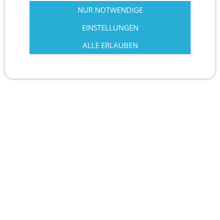
NUR NOTWENDIGE
EINSTELLUNGEN
ALLE ERLAUBEN
Newsletter abbestellen
Sie sind hier:
Ausflüge Ägypten ab Hurghada, mit
Emperor Desert Safaris
Bitte klicken Sie auf den Button „Von Newsletter
abmelden“, um den Empfang unseres Newsletters zu
beenden.